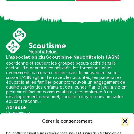
L’association du Scoutisme Neuchâtelois (ASN)
coordonne et soutient les groupes scouts actifs dans le
canton. Elle encadre les activités, les formations et les
événements cantonaux en lien avec le mouvement scout
suisse. L’ASN agit en lien avec les autorités, les partenaires
éducatifs et les familles pour promouvoir un engagement de
qualité auprès des enfants et des jeunes. Par le jeu, la vie en
plein air et l’action communautaire, elle contribue à un
développement personnel, social et citoyen dans un cadre
éducatif reconnu.
Adresse
Vy d’Etra 23
2000 Neuchâtel
Gérer le consentement
Contactez-nous
Nos sponsors
Pour offrir les meilleures expériences, nous utilisons des technologies