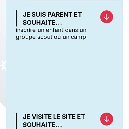
Qui sommes-nous
JE SUIS PARENT ET
SOUHAITE…
Trouver un groupe
inscrire un enfant dans un
groupe scout ou un camp
Nos actualités
Découvrir l'ASN
Nous contacter
Camp cantonal 2026
Qui sommes-nous
JE VISITE LE SITE ET
SOUHAITE…
Trouver un groupe