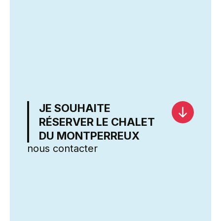
Louer le chalet du Montperreux
JE SOUHAITE
RÉSERVER LE CHALET
Nous contacter
DU MONTPERREUX
nous contacter