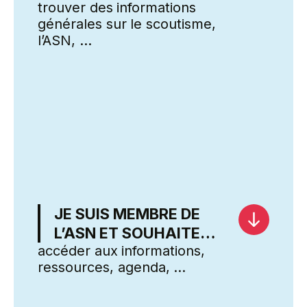
trouver des informations
générales sur le scoutisme,
Nos actualités
l’ASN, …
Découvrir l'ASN
Nous contacter
Ressources pour les membres
JE SUIS MEMBRE DE
L’ASN ET SOUHAITE…
Nos actualités
accéder aux informations,
ressources, agenda, …