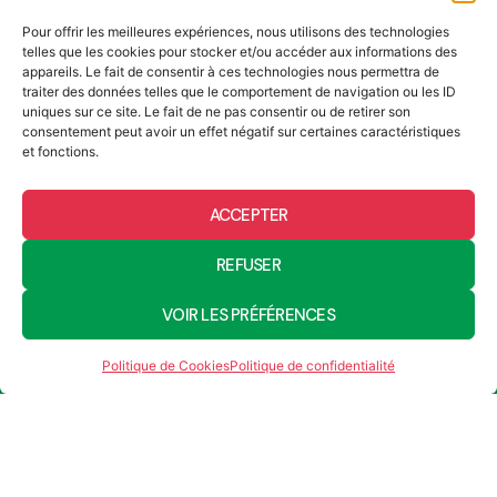
L’association du Scoutisme Neuchâtelois (ASN)
coordonne et soutient les groupes scouts actifs dans le
Pour offrir les meilleures expériences, nous utilisons des technologies
canton. Elle encadre les activités, les formations et les
telles que les cookies pour stocker et/ou accéder aux informations des
événements cantonaux en lien avec le mouvement scout
appareils. Le fait de consentir à ces technologies nous permettra de
suisse. L’ASN agit en lien avec les autorités, les partenaires
traiter des données telles que le comportement de navigation ou les ID
éducatifs et les familles pour promouvoir un engagement de
uniques sur ce site. Le fait de ne pas consentir ou de retirer son
qualité auprès des enfants et des jeunes. Par le jeu, la vie en
consentement peut avoir un effet négatif sur certaines caractéristiques
plein air et l’action communautaire, elle contribue à un
développement personnel, social et citoyen dans un cadre
et fonctions.
éducatif reconnu.
Adresse
Vy d’Etra 23
ACCEPTER
2000 Neuchâtel
Contactez-nous
REFUSER
Nos sponsors
VOIR LES PRÉFÉRENCES
Politique de Cookies
Politique de confidentialité
Suivez-nous sur les réseaux